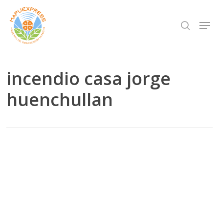
Skip
Men
search
to
Close
main
Menu
content
incendio casa jorge
huenchullan