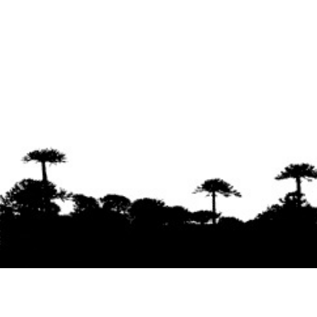
Se agradece la difusión del contenido
citando
la fuente www.mapuexpress.org