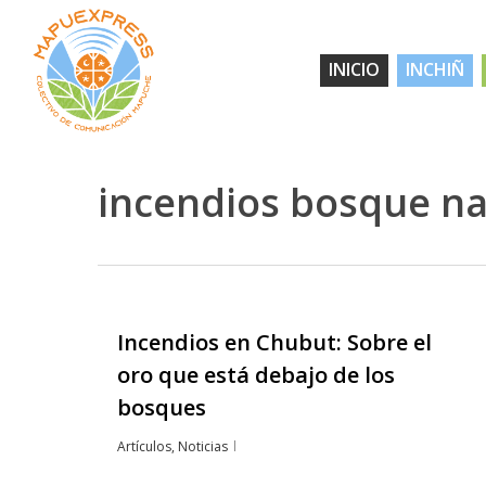
Skip
to
INICIO
INCHIÑ
main
content
incendios bosque na
Incendios en Chubut: Sobre el
Hit enter to search or ESC to close
oro que está debajo de los
bosques
Artículos
,
Noticias