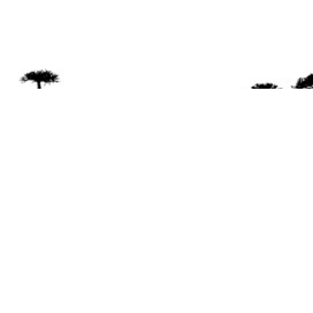
Se 
Desde el a