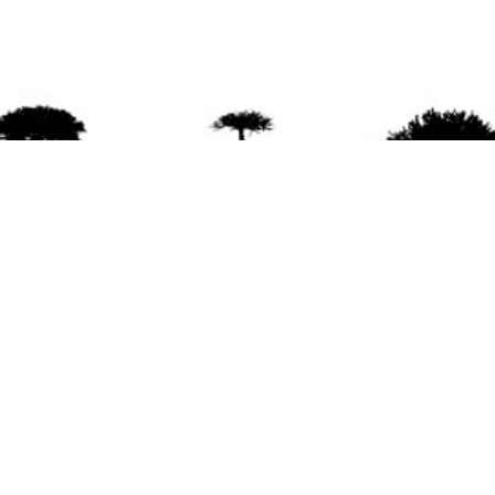
agradece la difusión del contenido
citando la fu
www.mapuexpress.org
ño 2000, ejerciendo el derecho a la comunicac
en Wallmapu.