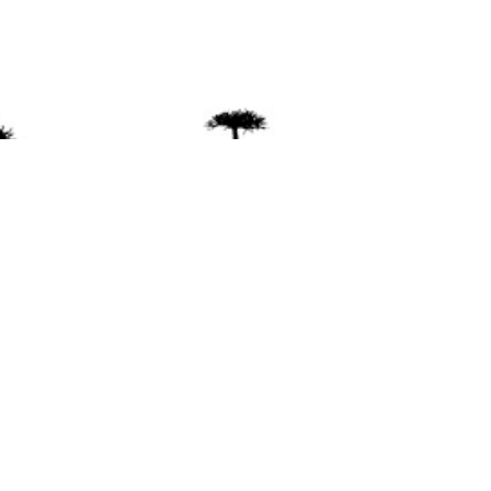
ente
ión Mapuche