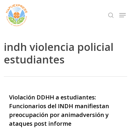
Skip
Men
search
to
Close
main
Menu
content
indh violencia policial
estudiantes
Violación DDHH a estudiantes:
Funcionarios del INDH manifiestan
preocupación por animadversión y
ataques post informe