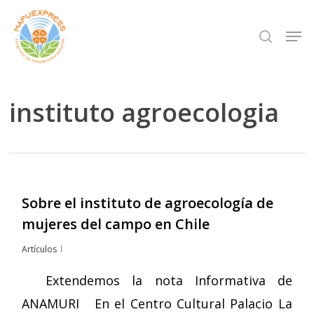
Skip
Men
search
to
Close
main
Menu
content
instituto agroecologia
Sobre el instituto de agroecología de
mujeres del campo en Chile
Artículos
Extendemos la nota Informativa de
ANAMURI En el Centro Cultural Palacio La