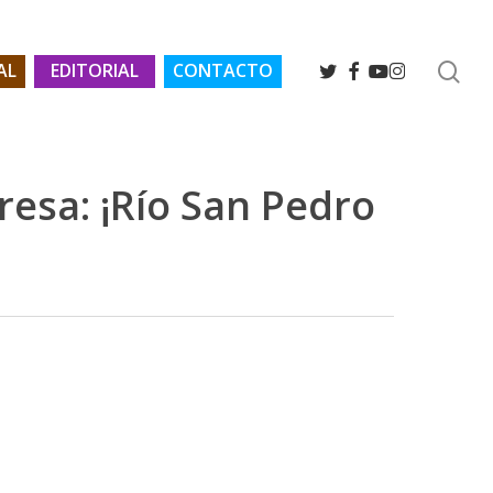
se
TWITTER
FACEBOOK
YOUTUBE
INSTAGRAM
AL
EDITORIAL
CONTACTO
resa: ¡Río San Pedro