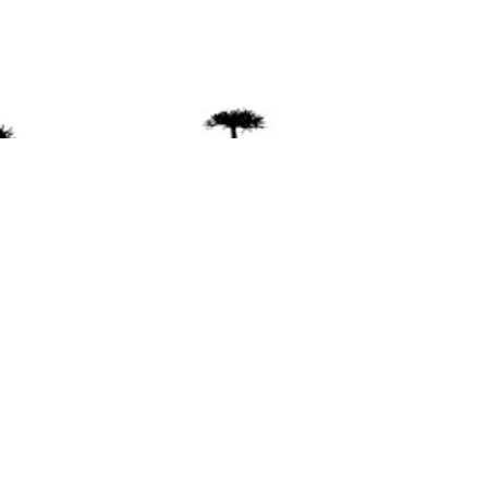
ente
ión Mapuche