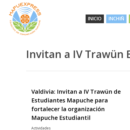
Skip
to
INICIO
INCHIÑ
main
content
Invitan a IV Trawün
Valdivia: Invitan a IV Trawün de
Hit enter to search or ESC to close
Estudiantes Mapuche para
fortalecer la organización
Mapuche Estudiantil
Actividades