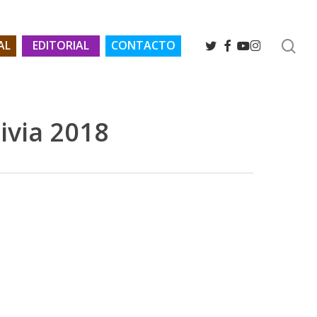
se
TWITTER
FACEBOOK
YOUTUBE
INSTAGRAM
AL
EDITORIAL
CONTACTO
ivia 2018