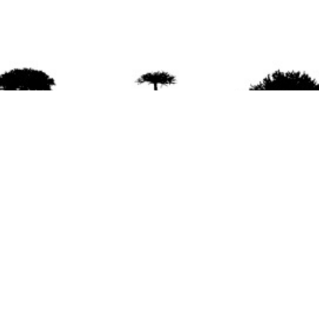
agradece la difusión del contenido
citando la fu
www.mapuexpress.org
ño 2000, ejerciendo el derecho a la comunicac
en Wallmapu.