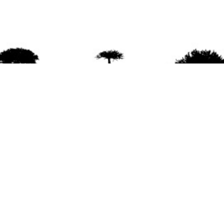
agradece la difusión del contenido
citando la fu
www.mapuexpress.org
ño 2000, ejerciendo el derecho a la comunicac
en Wallmapu.