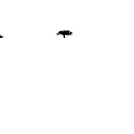
ente
ión Mapuche