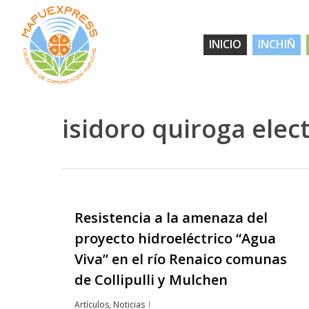
Skip
to
INICIO
INCHIÑ
main
content
isidoro quiroga elec
Resistencia a la amenaza del
Hit enter to search or ESC to close
proyecto hidroeléctrico “Agua
Viva” en el río Renaico comunas
de Collipulli y Mulchen
Artículos
,
Noticias