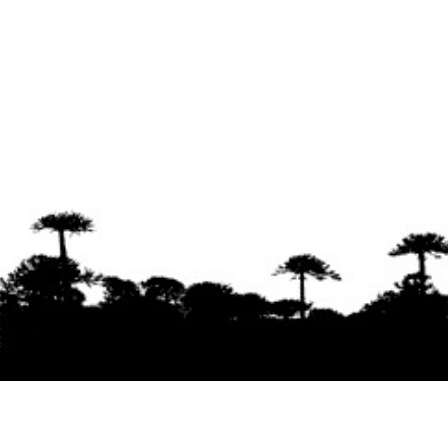
Se agradece la difusión del contenido
citando
la fuente www.mapuexpress.org