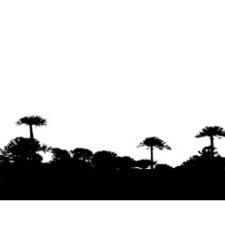
Se agradece la difusión del contenido
citando
la fuente www.mapuexpress.org