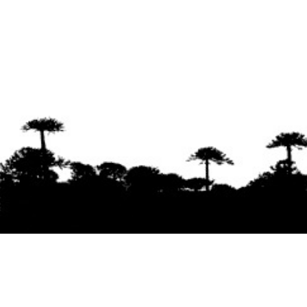
Se agradece la difusión del contenido
citando
la fuente www.mapuexpress.org
Desde el año 2000, ejerciendo el derecho a la