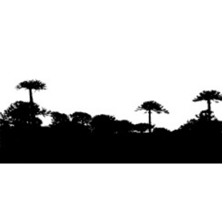
Se agradece la difusión del contenido
citando
la fuente www.mapuexpress.org
Desde el año 2000, ejerciendo el derecho a la