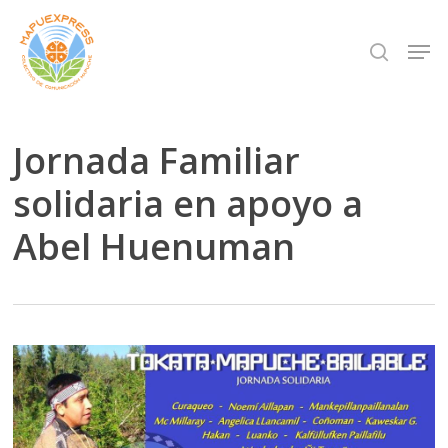
Skip
Men
search
to
Close
main
Menu
content
Jornada Familiar
solidaria en apoyo a
Abel Huenuman