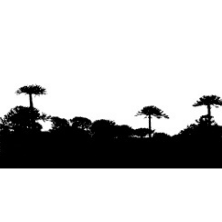
Se agradece la difusión del contenido
citando
la fuente www.mapuexpress.org
Desde el año 2000, ejerciendo el derecho a la