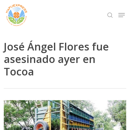
Skip
Men
search
to
Close
main
Menu
content
José Ángel Flores fue
asesinado ayer en
Tocoa