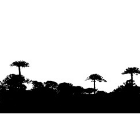
Se agradece la difusión del contenido
citando
la fuente www.mapuexpress.org