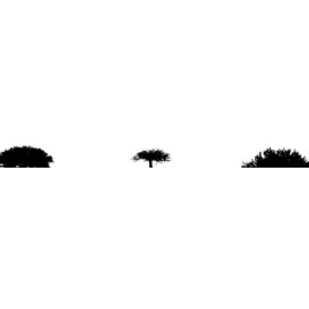
agradece la difusión del contenido
citando la fu
www.mapuexpress.org