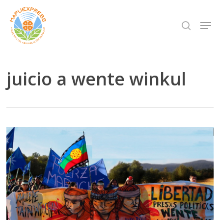
Skip
Men
search
to
Close
main
Menu
content
juicio a wente winkul