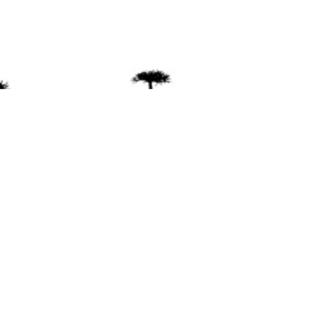
ente
ión Mapuche