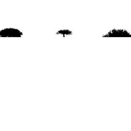
agradece la difusión del contenido
citando la fu
www.mapuexpress.org
ño 2000, ejerciendo el derecho a la comunicac
en Wallmapu.