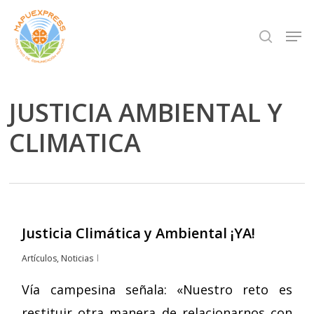
Skip
Men
search
to
Close
main
Menu
content
JUSTICIA AMBIENTAL Y
CLIMATICA
Justicia Climática y Ambiental ¡YA!
Artículos
,
Noticias
Vía campesina señala: «Nuestro reto es
restituir otra manera de relacionarnos con