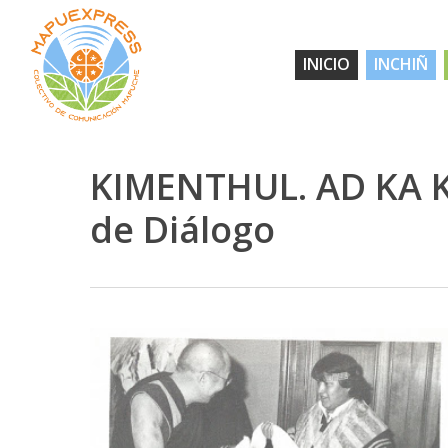
Skip
to
INICIO
INCHIÑ
main
content
KIMENTHUL. AD KA 
de Diálogo
Hit enter to search or ESC to close