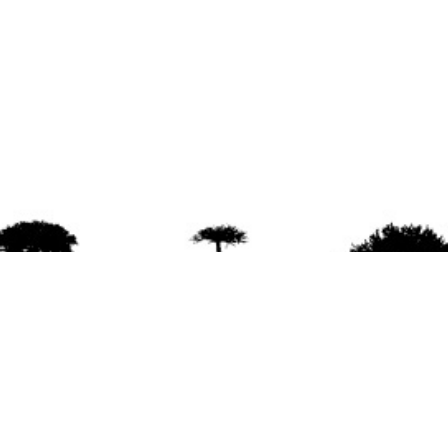
agradece la difusión del contenido
citando la fu
www.mapuexpress.org