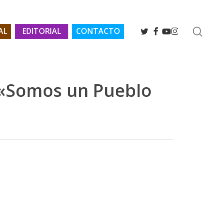
se
TWITTER
FACEBOOK
YOUTUBE
INSTAGRAM
AL
EDITORIAL
CONTACTO
«Somos un Pueblo