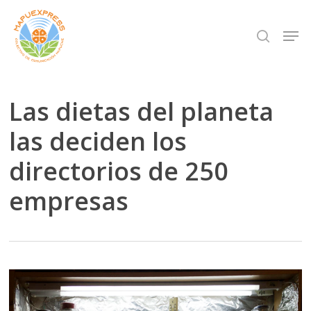
Skip
Men
search
to
Close
main
Menu
content
Las dietas del planeta
las deciden los
directorios de 250
empresas