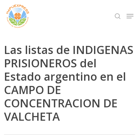
Skip
Men
search
to
Close
main
Menu
content
Las listas de INDIGENAS
PRISIONEROS del
Estado argentino en el
CAMPO DE
CONCENTRACION DE
VALCHETA