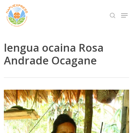
Skip
Men
search
to
Close
main
Menu
content
lengua ocaina Rosa
Andrade Ocagane