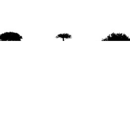
agradece la difusión del contenido
citando la fu
www.mapuexpress.org
ño 2000, ejerciendo el derecho a la comunicac
en Wallmapu.