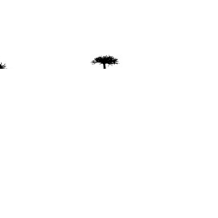
ente
ión Mapuche