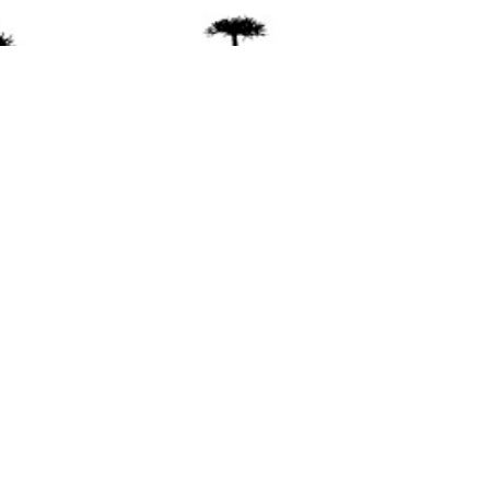
ente
ión Mapuche