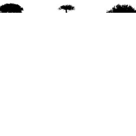
agradece la difusión del contenido
citando la fu
www.mapuexpress.org
ño 2000, ejerciendo el derecho a la comunicac
en Wallmapu.