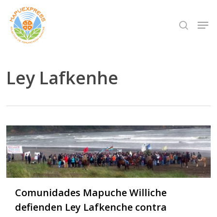
Skip
Men
search
to
Close
main
Menu
content
Ley Lafkenhe
Comunidades Mapuche Williche
defienden Ley Lafkenche contra