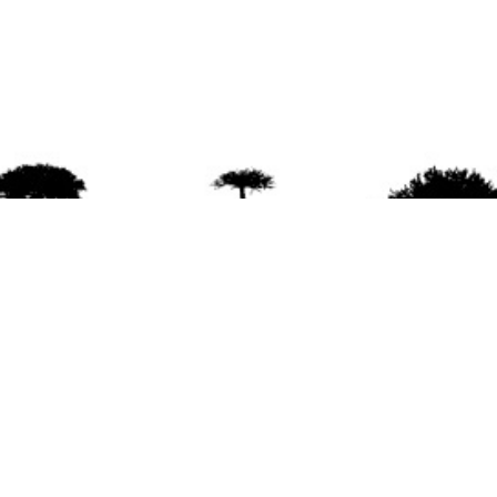
agradece la difusión del contenido
citando la fu
www.mapuexpress.org
ño 2000, ejerciendo el derecho a la comunicac
en Wallmapu.