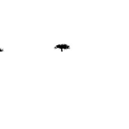
ente
ión Mapuche