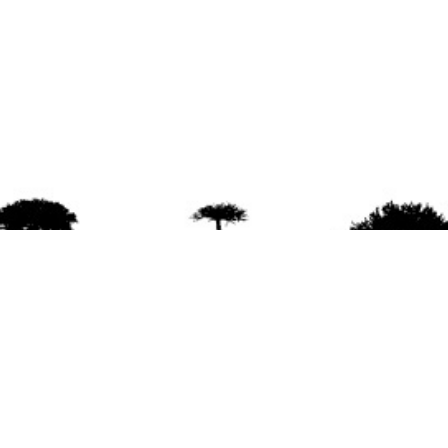
agradece la difusión del contenido
citando la fu
www.mapuexpress.org