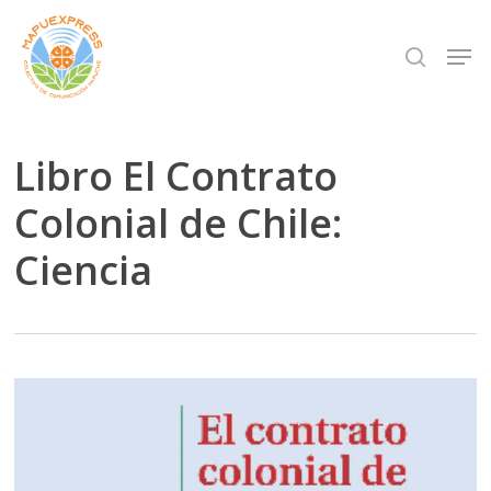
Skip
Men
search
to
Close
main
Menu
content
Libro El Contrato
Colonial de Chile:
Ciencia