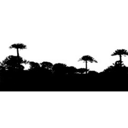
Se agradece la difusión del contenido
citando
la fuente www.mapuexpress.org
Desde el año 2000, ejerciendo el derecho a la