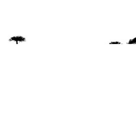
Se 
Desde el a