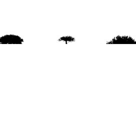
agradece la difusión del contenido
citando la fu
www.mapuexpress.org
ño 2000, ejerciendo el derecho a la comunicac
en Wallmapu.