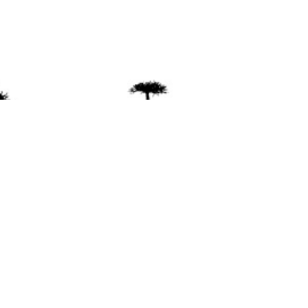
ente
ión Mapuche