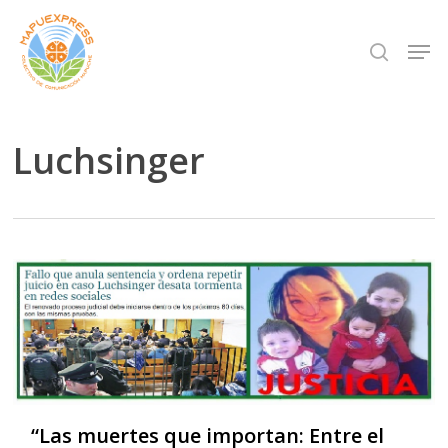
Skip
Men
search
to
Close
main
Menu
content
Luchsinger
“Las muertes que importan: Entre el