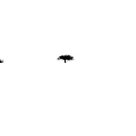
ente
ión Mapuche