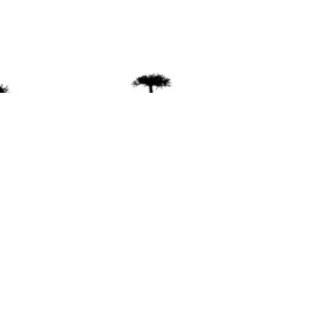
ente
ión Mapuche