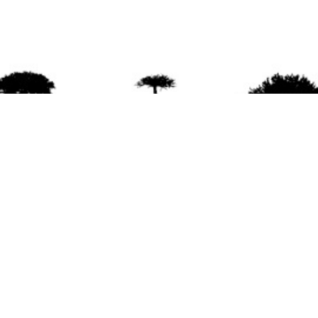
agradece la difusión del contenido
citando la fu
www.mapuexpress.org
ño 2000, ejerciendo el derecho a la comunicac
en Wallmapu.