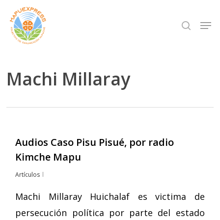
Skip
Men
search
to
Close
main
Menu
content
Machi Millaray
Audios Caso Pisu Pisué, por radio
Kimche Mapu
Artículos
Machi Millaray Huichalaf es victima de
persecución política por parte del estado