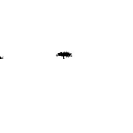
ente
ión Mapuche