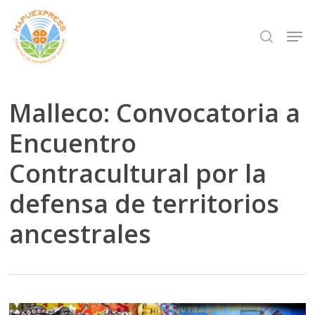
Skip
Men
search
to
Close
main
Menu
content
Malleco: Convocatoria a
Encuentro
Contracultural por la
defensa de territorios
ancestrales