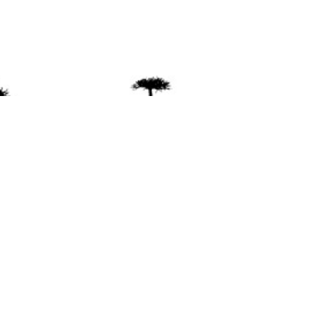
ente
ión Mapuche