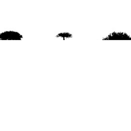
agradece la difusión del contenido
citando la fu
www.mapuexpress.org
ño 2000, ejerciendo el derecho a la comunicac
en Wallmapu.