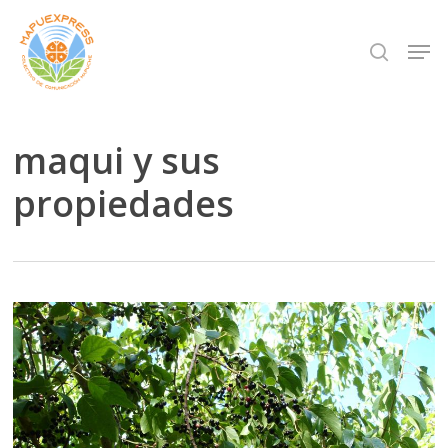
Skip
Men
search
to
Close
main
Menu
content
maqui y sus
propiedades