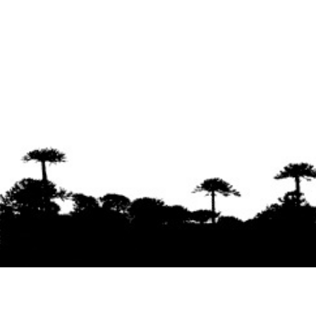
Se agradece la difusión del contenido
citando
la fuente www.mapuexpress.org