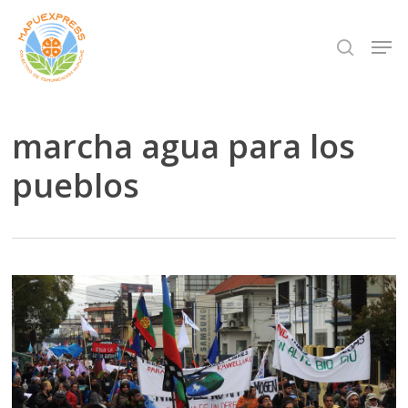
Skip
Men
search
to
Close
main
Menu
content
marcha agua para los
pueblos