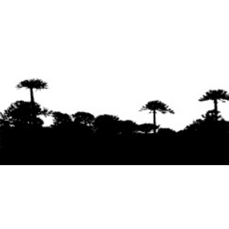
Se agradece la difusión del contenido
citando
la fuente www.mapuexpress.org
Desde el año 2000, ejerciendo el derecho a la