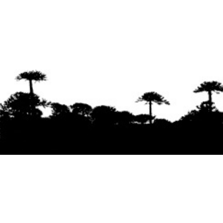
Se agradece la difusión del contenido
citando
la fuente www.mapuexpress.org
Desde el año 2000, ejerciendo el derecho a la