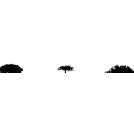
agradece la difusión del contenido
citando la fu
www.mapuexpress.org