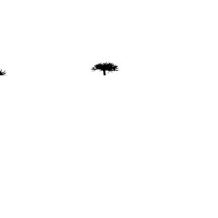
ente
ión Mapuche