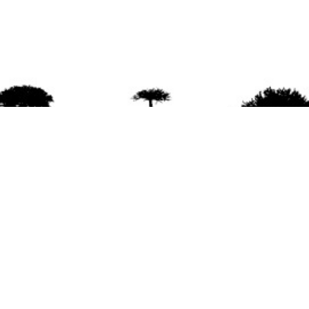
agradece la difusión del contenido
citando la fu
www.mapuexpress.org
ño 2000, ejerciendo el derecho a la comunicac
en Wallmapu.