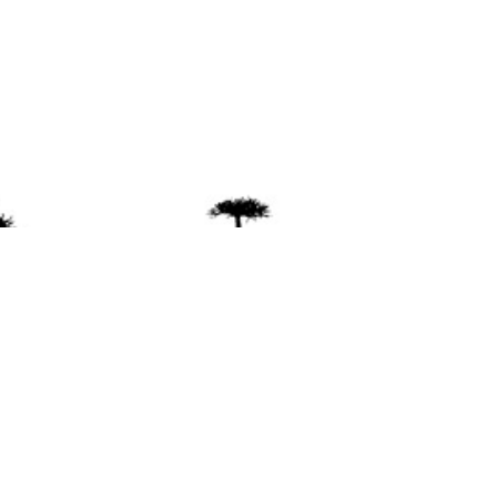
ente
ión Mapuche