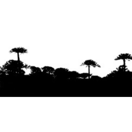
Se agradece la difusión del contenido
citando
la fuente www.mapuexpress.org
Desde el año 2000, ejerciendo el derecho a la