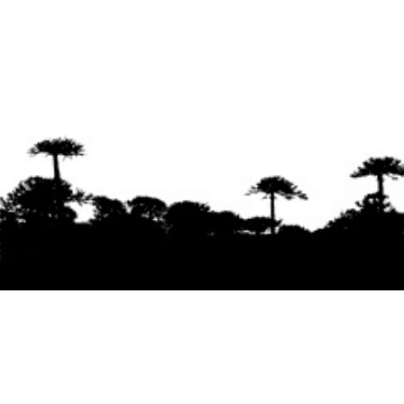
Se agradece la difusión del contenido
citando
la fuente www.mapuexpress.org
Desde el año 2000, ejerciendo el derecho a la