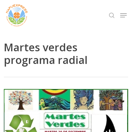
Skip
Men
search
to
Close
main
Menu
content
Martes verdes
programa radial