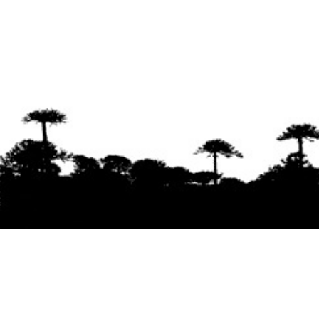
Se agradece la difusión del contenido
citando
la fuente www.mapuexpress.org
Desde el año 2000, ejerciendo el derecho a la