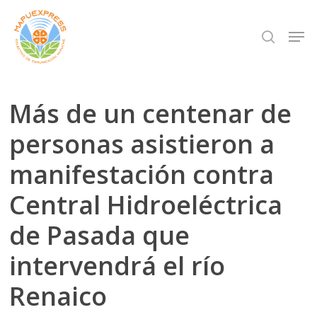
Skip
Men
search
to
Close
main
Menu
content
Más de un centenar de
personas asistieron a
manifestación contra
Central Hidroeléctrica
de Pasada que
intervendrá el río
Renaico