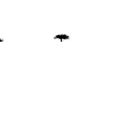
ente
ión Mapuche