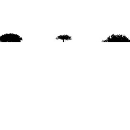
agradece la difusión del contenido
citando la fu
www.mapuexpress.org
ño 2000, ejerciendo el derecho a la comunicac
en Wallmapu.