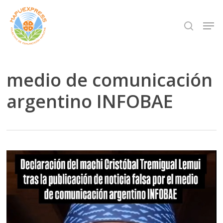
Skip
Men
search
to
Close
main
Menu
content
medio de comunicación
argentino INFOBAE