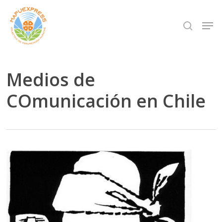
Skip
Men
search
to
Close
main
Menu
content
Medios de
COmunicación en Chile